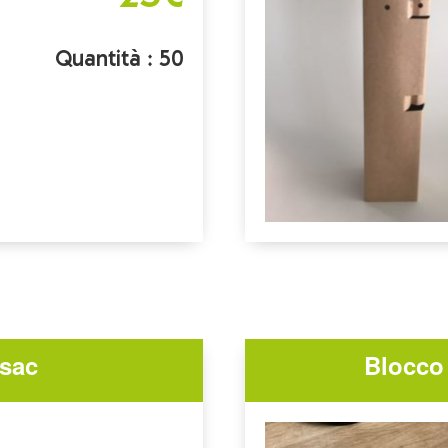
Quantità : 50
isac
Blocco 