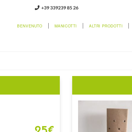
+39 339239 85 26
BENVENUTO
MANICOTTI
ALTRI PRODOTTI
m
25€